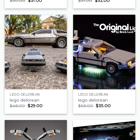
$
50.00
$
31.00
$
51.00
$
32.00
LEGO DELOREAN
LEGO DELOREAN
lego delorean
lego delorean
$
46.00
$
29.00
$
56.00
$
35.00