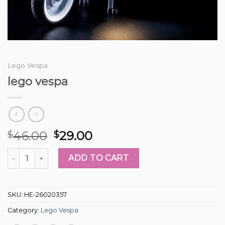
Lego Vespa
lego vespa
46.00
29.00
$
$
lego vespa quantity
ADD TO CART
SKU:
HE-26020357
Category:
Lego Vespa