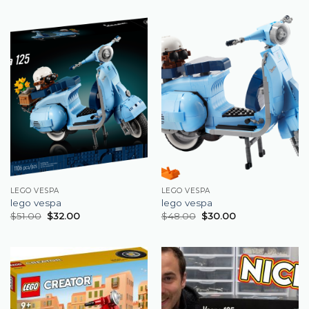
LEGO VESPA
LEGO VESPA
lego vespa
lego vespa
$
51.00
$
32.00
$
48.00
$
30.00