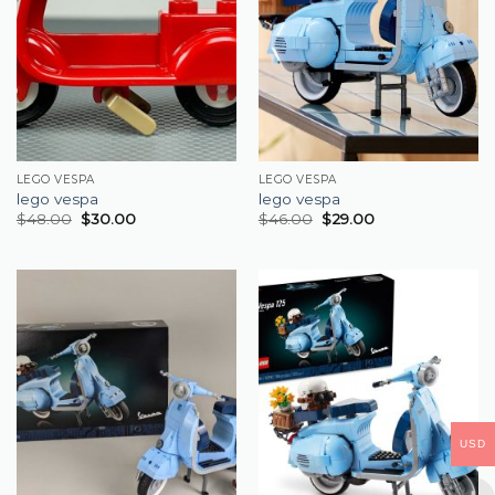
LEGO VESPA
LEGO VESPA
lego vespa
lego vespa
$
48.00
$
30.00
$
46.00
$
29.00
USD