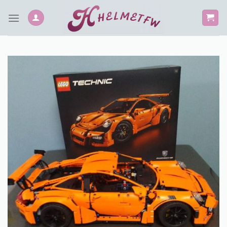
Skip
to
content