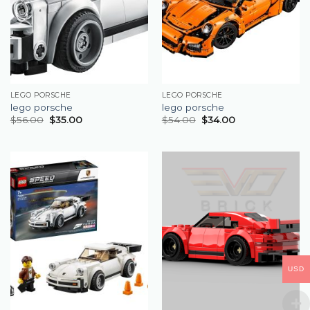
LEGO PORSCHE
LEGO PORSCHE
lego porsche
lego porsche
$
56.00
$
35.00
$
54.00
$
34.00
USD