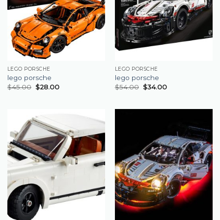
LEGO PORSCHE
LEGO PORSCHE
lego porsche
lego porsche
$
45.00
$
28.00
$
54.00
$
34.00